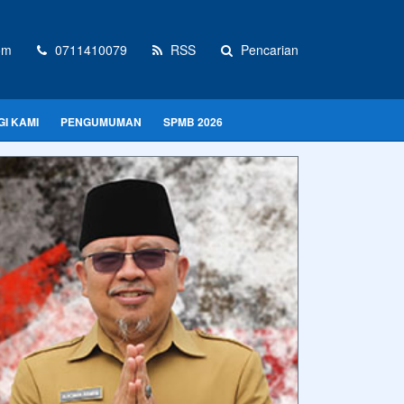
om
0711410079
RSS
Pencarian
I KAMI
PENGUMUMAN
SPMB 2026