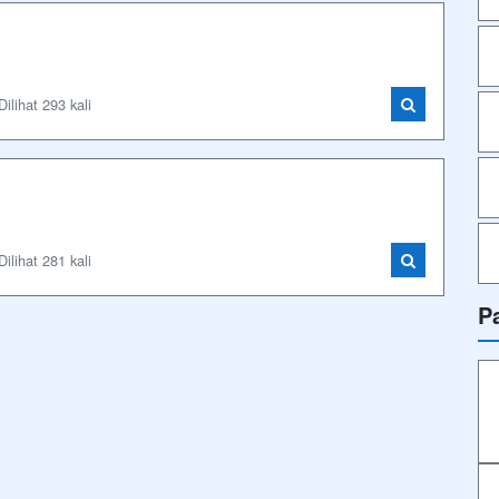
lihat 293 kali
lihat 281 kali
P